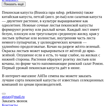
Показать ещё
Пекинская капуста (Brassica rapa subsp. pekinensis) также
китайская капуста, петсай (англ. pe-tsai) или салатная капуста
— двулетнее растение, в культуре выращиваемое как
однолетнее. Нежные сочные листья пекинской капусты
формируют розетку или рыхлый кочан. Каждый лист имеет
белую, плоскую или треугольную срединную жилку, края у
листьев зубчатые или волнистые, внутренняя часть листа
немного пупырчатая, у цилиндрических кочанов —
удлинённо продолговатые. Кочан на разрезе жёлто-зеленый.
Окраска листьев может варьироваться от жёлтой до ярко-
зелёной. Опушение если и есть, то чаще слабое, на жилках с
нижней стороны. Растения образуют розетку листьев или
кочаны, по форме часто напоминающие римский салат Ромэн.
Первый урожай пекинская капуста даёт в июне.
В интернет-магазине АйПи семена вы можете заказать
лучшие сорта пекинской капусты от известных селекционных
компаний по ценам производителей.
apzao@mail.ru
Заказать звонок
Контакты